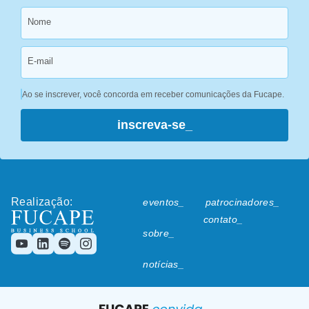
Nome
E-mail
Ao se inscrever, você concorda em receber comunicações da Fucape.
inscreva-se_
Realização:
eventos_
patrocinadores_
contato_
sobre_
notícias_